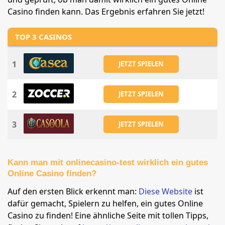
Casino finden kann. Das Ergebnis erfahren Sie jetzt!
TOP 3 CASINOS
1
JETZT SPIELEN
2
JETZT SPIELEN
3
JETZT SPIELEN
Kann man mit onlinecasino-test wirklich ein gutes
Online Casino finden?
Auf den ersten Blick erkennt man:
Diese Website
ist
dafür gemacht, Spielern zu helfen, ein gutes Online
Casino zu finden! Eine ähnliche Seite mit tollen Tipps,