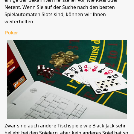
einige der bekannten Hersteller vor, wie Rival oder
Netent. Wenn Sie auf der Suche nach den besten
Spielautomaten Slots sind, können wir Ihnen
weiterhelfen.
Poker
Zwar sind auch andere Tischspiele wie Black Jack sehr
beliebt bei den Spielern, aber kein anderes Spiel hat so